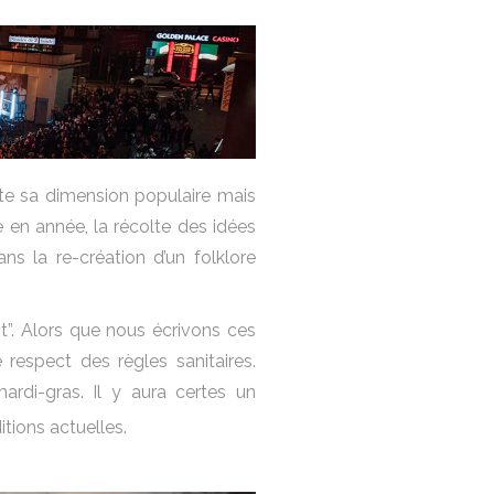
toute sa dimension populaire mais
e en année, la récolte des idées
ns la re-création d’un folklore
nt”. Alors que nous écrivons ces
respect des règles sanitaires.
ardi-gras. Il y aura certes un
tions actuelles.