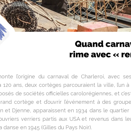
monte l’origine du carnaval de Charleroi, avec se
a 120 ans, deux cortèges parcouraient la ville, l’un à l
posés de sociétés officielles carolorégiennes, et c’es
grand cortège et d’ouvrir l’événement à des groupe
n et Djenne, apparaissent en 1934 dans le quartier d
vriers verriers partis aux USA et revenus dans leur 
a danse en 1945 (Gilles du Pays Noir).