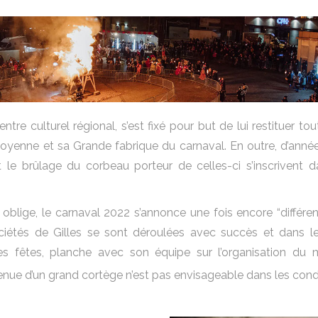
ntre culturel régional, s’est fixé pour but de lui restituer 
toyenne et sa Grande fabrique du carnaval. En outre, d’anné
 le brûlage du corbeau porteur de celles-ci s’inscrivent da
e oblige, le carnaval 2022 s’annonce une fois encore ​
“
différe
iétés de Gilles se sont déroulées avec succès et dans le 
s fêtes, planche avec son équipe sur l’organisation du m
enue d’un grand cortège n’est pas envisageable dans les condi