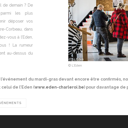
al de demain ? De
s
parmi les plus
enir déposer vos
tre-Corbeau, dans
dez-vous à l’Eden,
vous ! La rumeur
ent au-dessus du
© L’Eden
l’événement du mardi-gras devant encore être confirmés, nous
t celui de l’Eden (
www​.eden​-charleroi​.be
) pour davantage de p
VÉNEMENTS