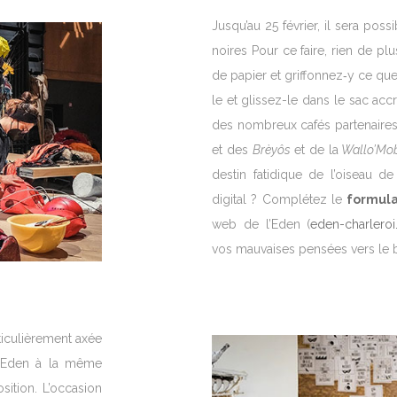
Jusqu’au 25 février, il sera pos
noires Pour ce faire, rien de p
de papier et griffonnez‑y ce qu
le et glissez-le dans le sac ac
des nombreux cafés partenaire
et des
Brèyôs
et de la
Wallo’Mob
destin fatidique de l’oiseau d
digital ? Complétez le
formula
web de l’Eden (
eden​-charleroi
vos mauvaises pensées vers le b
ticulièrement axée
l’Eden à la même
sition. L’occasion