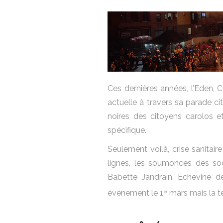
Ces dernières années, l’Eden, Ce
actuelle à travers sa parade ci
noires des citoyens carolos et
spécifique.
Seulement voilà, crise sanitair
lignes, les soumonces des soc
Babette Jandrain, Echevine de
événement le 1
mars mais la t
er