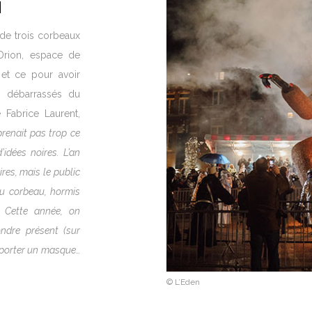
N
 de trois corbeaux
Drion, espace de
, et ce pour avoir
e débarrassés du
 Fabrice Laurent,
renait pas trop ce
’idées noires. L’an
ires, mais le public
du corbeau, hormis
. Cette année, on
ndre présent (sur
 porter un masque…
© L’Eden