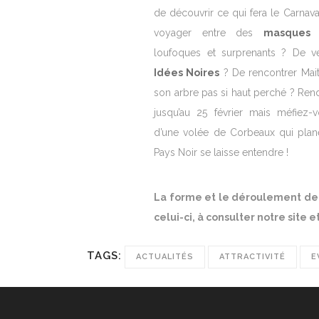
de découvrir ce qui fera le Carnav
voyager entre des
masque
loufoques et surprenants ? De v
Idées Noires
? De rencontrer Mai
son arbre pas si haut perché ? Ren
jusqu’au 25 février mais méfiez-
d’une volée de Corbeaux qui plan
Pays Noir se laisse entendre !
La forme et le déroulement de 
celui-ci, à consulter notre site e
TAGS:
ACTUALITÉS
ATTRACTIVITÉ
E