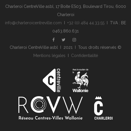
Charleroi CentreVille asbl, 17 Boite ES03, Boulevard Tirou, 6000
Charleroi
info@charleroicentreville.com
I
+32 (0) 484 44.33.55
I TVA : BE
0463.860.631
Charleroi CentreVille asbl I 2021 I Tous droits réservés ©
Mentions légales
I
Confidentialité