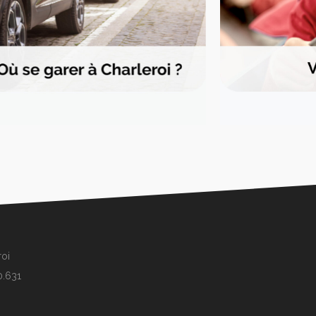
roi
0.631