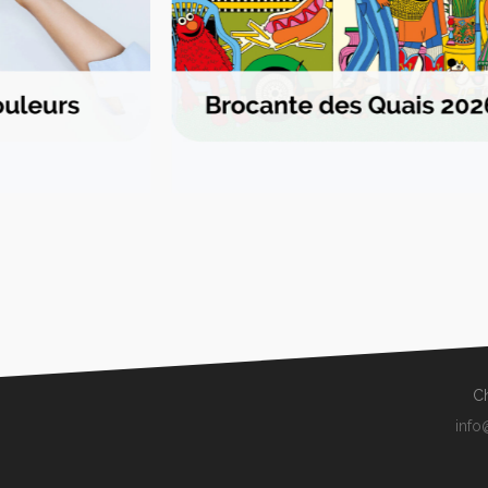
Ch
info