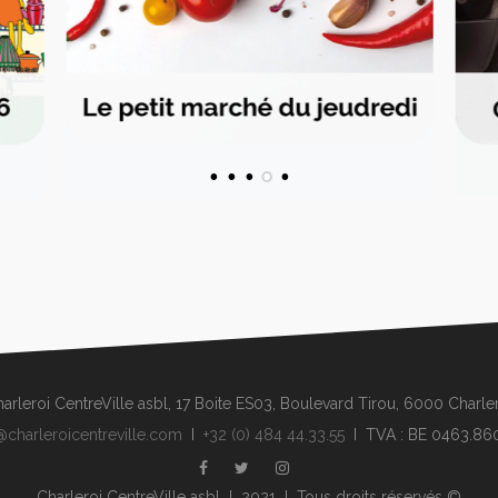
arleroi CentreVille asbl, 17 Boite ES03, Boulevard Tirou, 6000 Charle
@charleroicentreville.com
I
+32 (0) 484 44.33.55
I TVA : BE 0463.86
Charleroi CentreVille asbl I 2021 I Tous droits réservés ©