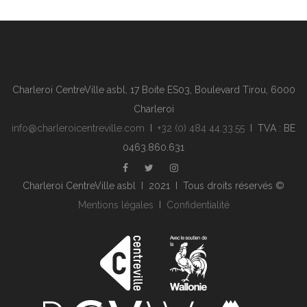
Charleroi CentreVille asbl, 17 Boite ES03, Boulevard Tirou, 6000
Charleroi
info@charleroicentreville.com
I
+32 (0) 484 44.33.55
I TVA : BE
0463.860.631
Charleroi CentreVille asbl I 2021 I Tous droits réservés ©
Mentions légales
I
Confidentialité