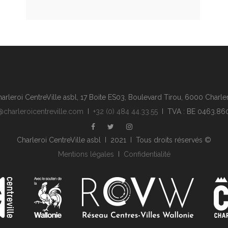
arleroi CentreVille asbl, 17 Boite ES03, Boulevard Tirou, 6000 Charle
@charleroicentreville.com
I
+32 (0) 484 44.33.55
I TVA : BE 0463.86
Charleroi CentreVille asbl I 2021 I Tous droits réservés ©
Mentions légales
I
Confidentialité