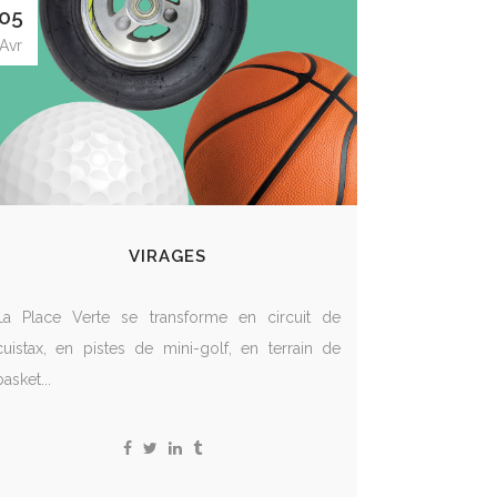
05
Avr
VIRAGES
La Place Verte se transforme en circuit de
cuistax, en pistes de mini-golf, en terrain de
basket...