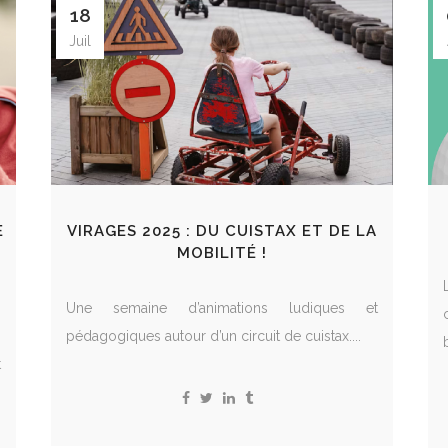
18
Juil
E
VIRAGES 2025 : DU CUISTAX ET DE LA
MOBILITÉ !
s
Une semaine d’animations ludiques et
,
pédagogiques autour d’un circuit de cuistax....
t