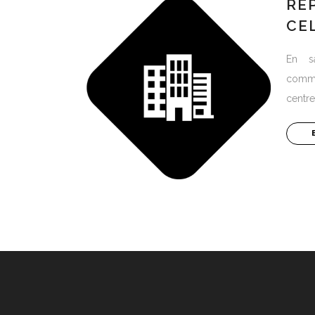
RÉ
CE
En s
comme
centre