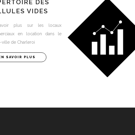
PERTOIRE DES
LLULES VIDES
avoir plus sur les locaux
rciaux en location dans le
-ville de Charleroi
EN SAVOIR PLUS