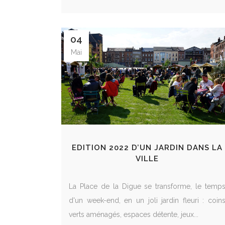
04
Mai
EDITION 2022 D’UN JARDIN DANS LA
VILLE
La Place de la Digue se transforme, le temp
d'un week-end, en un joli jardin fleuri : coin
verts aménagés, espaces détente, jeux...