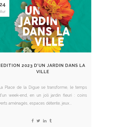
24
Avr
EDITION 2023 D’UN JARDIN DANS LA
VILLE
La Place de la Digue se transforme, le temps
d'un week-end, en un joli jardin fleuri : coins
verts aménagés, espaces détente, jeux...