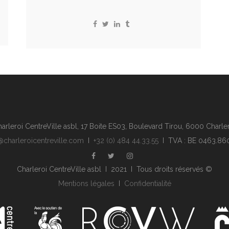
arleroi CentreVille asbl, 17 Boite ES03, Boulevard Tirou, 6000 Charle
@charleroicentreville.com
I
+32 (0) 484 44.33.55
I TVA : BE 0463.86
Charleroi CentreVille asbl I 2021 I Tous droits réservés ©
Mentions légales
I
Confidentialité