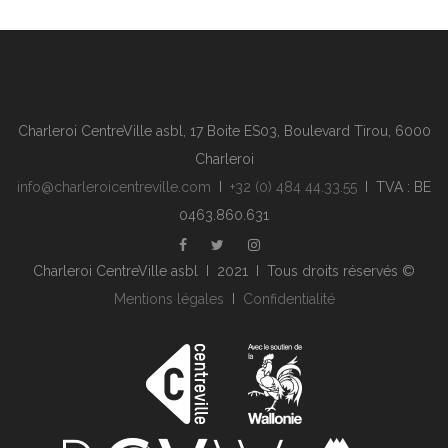
Charleroi CentreVille asbl, 17 Boite ES03, Boulevard Tirou, 6000
Charleroi
info@charleroicentreville.com
I
+32 (0) 484 44.33.55
I TVA : BE
0463.860.631
Charleroi CentreVille asbl I 2021 I Tous droits réservés ©
Mentions légales
I
Confidentialité