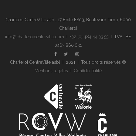
Charleroi CentreVille asbl, 17 Boite ES03, Boulevard Tirou, 6000
Charleroi
info@charleroicentreville.com
I
+32 (0) 484 44.33.55
I TVA : BE
0463.860.631
Charleroi CentreVille asbl I 2021 I Tous droits réservés ©
Mentions légales
I
Confidentialité