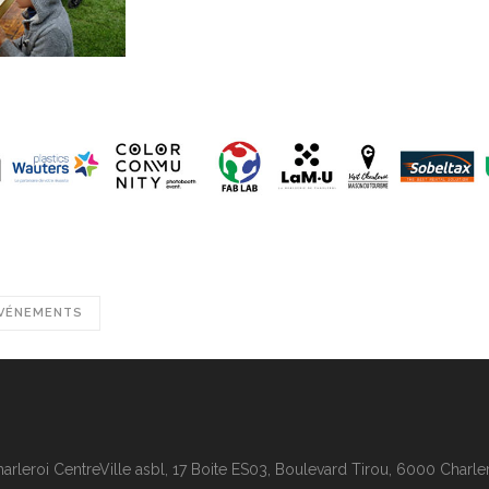
VÉNEMENTS
arleroi CentreVille asbl, 17 Boite ES03, Boulevard Tirou, 6000 Charle