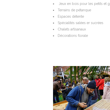
Jeux en bois pour les petits et 
Terrains de pétanque
Espaces détente
Spécialités salées er sucrées
Chalets artisanaux
Décorations florale