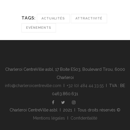
TAGS:
ACTUALITÉS
ATTRACTIVITÉ
EVÉNEMENTS
Charleroi CentreVille asbl, 17 Boite ES03, Boulevard Tirou, 6000
Charleroi
info@charleroicentreville.com
I
+32 (0) 484 44.33.55
I TVA : BE
0463.860.631
Charleroi CentreVille asbl I 2021 I Tous droits réservés ©
Mentions légales
I
Confidentialité