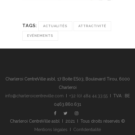
TAGS:
ACTUALITÉS
ATTRACTIVITÉ
EVÉNEMENTS
Charleroi CentreVille asbl, 17 Boite ES03, Boulevard Tirou, 6000
Charleroi
info@charleroicentreville.com
I
+32 (0) 484 44.33.55
I TVA : BE
0463.860.631
Charleroi CentreVille asbl I 2021 I Tous droits réservés ©
Mentions légales
I
Confidentialité