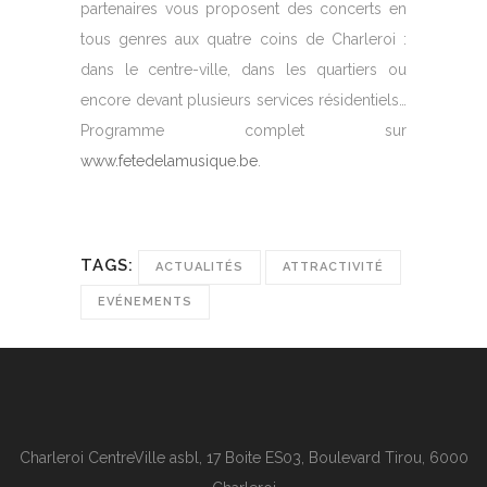
partenaires vous proposent des concerts en
tous genres aux quatre coins de Charleroi :
dans le centre-ville, dans les quartiers ou
encore devant plusieurs services résidentiels…
Programme complet sur
www.fetedelamusique.be
.
TAGS:
ACTUALITÉS
ATTRACTIVITÉ
EVÉNEMENTS
Charleroi CentreVille asbl, 17 Boite ES03, Boulevard Tirou, 6000