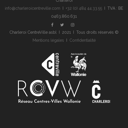
Charleroi
info@charleroicentreville.com
I
+32 (0) 484 44.33.55
I TVA : BE
0463.860.631
Charleroi CentreVille asbl I 2021 I Tous droits réservés ©
Mentions légales
I
Confidentialité