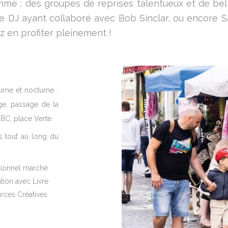
amme : des groupes de reprises talentueux et de bel
DJ ayant collaboré avec Bob Sinclar, ou encore S
z en profiter pleinement !
urne et nocturne :
ge, passage de la
BC, place Verte.
s tout au long du
itionnel marché
tion avec Livre
rces Créatives