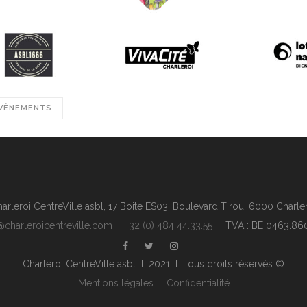
VÉNEMENTS
arleroi CentreVille asbl, 17 Boite ES03, Boulevard Tirou, 6000 Charle
@charleroicentreville.com
I
+32 (0) 484 44.33.55
I TVA : BE 0463.86
Charleroi CentreVille asbl I 2021 I Tous droits réservés ©
Mentions légales
I
Confidentialité