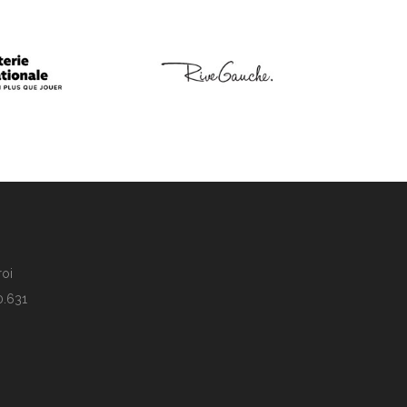
roi
0.631