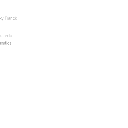
ky Franck
outarde
unatics