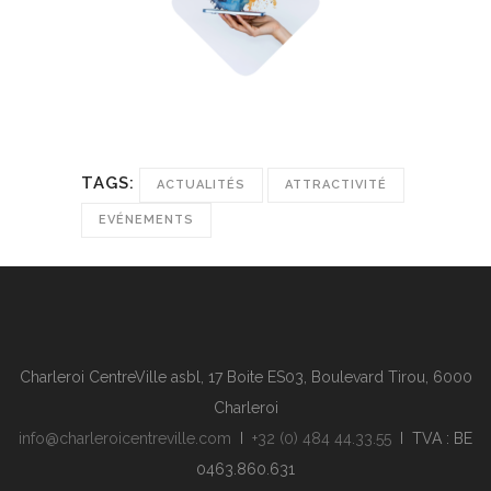
TAGS:
ACTUALITÉS
ATTRACTIVITÉ
EVÉNEMENTS
Charleroi CentreVille asbl, 17 Boite ES03, Boulevard Tirou, 6000
Charleroi
info@charleroicentreville.com
I
+32 (0) 484 44.33.55
I TVA : BE
0463.860.631