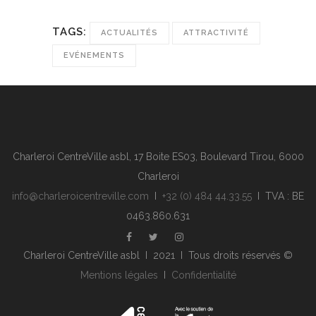
TAGS:
ACTUALITÉS
ATTRACTIVITÉ
EVÉNEMENTS
Charleroi CentreVille asbl, 17 Boite ES03, Boulevard Tirou, 6000
Charleroi
info@charleroicentreville.com
I
+32 (0) 484 44.33.55
I TVA : BE
0463.860.631
Charleroi CentreVille asbl I 2021 I Tous droits réservés ©
Mentions légales
I
Confidentialité