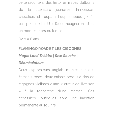
Je te raconterai des histoires issues d’albums
de la littérature jeunesse. Princesses,
chevaliers et Loups « Loup, ououou, je n’ai
pas peur de toi !!!! » t’accompagneront dans
un moment hors du temps.
De 2 à 8 ans.
FLAMINGO ROAD ET LES CIGOGNES
Magic Land Théâtre | Rive Gauche |
Déambulatoire
Deux explorateurs anglais montés sur des
flamants roses, deux enfants perdus à dos de
cigognes victimes d’une « erreur de livraison
» à la recherche d’une maman… Ces
échassiers loufoques sont une invitation
permanente au fou rire !