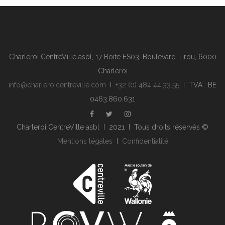
Charleroi CentreVille asbl, 17 Boite ES03, Boulevard Tirou, 6000
Charleroi
info@charleroicentreville.com
I
+32 (0) 484 44.33.55
I TVA : BE
0463.860.631
Charleroi CentreVille asbl I 2021 I Tous droits réservés ©
Mentions légales
I
Confidentialité