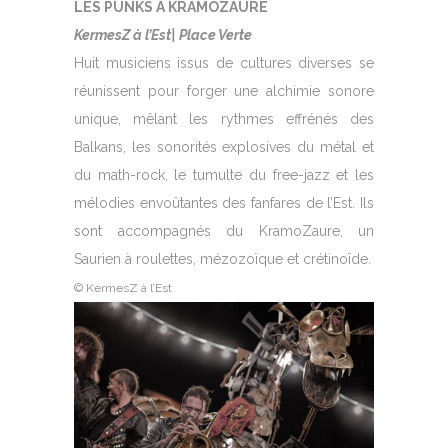
LES PUNKS A KRAMOZAURE
KermesZ à l’Est| Place Verte
Huit musiciens issus de cultures diverses se
réunissent pour forger une alchimie sonore
unique, mêlant les rythmes effrénés des
Balkans, les sonorités explosives du métal et
du math-rock, le tumulte du free-jazz et les
mélodies envoûtantes des fanfares de l’Est. Ils
sont accompagnés du KramoZaure, un
Saurien à roulettes, mézozoïque et crétinoïde.
© KermesZ à l’Est