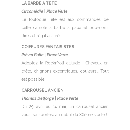
LA BARBE A TETE
Circomédie | Place Verte
Le loufoque Tété est aux commandes de
cette carriole à barbe à papa et pop-corn.
Rires et régal assurés !
COIFFURES FANTAISISTES
Pré en Bulle |
Place Verte
Adoptez la Rock’n’roll attitude ! Cheveux en
crête, chignons excentriques, couleurs… Tout
est possible!
CARROUSEL ANCIEN
Thomas Delforge | Place Verte
Du 29 avril au 14 mai, un carrousel ancien
vous transportera au début du XXème siècle !