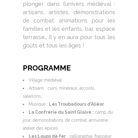
plonger dans l’univers médiéval :
artisans, artistes, démonstrations
de combat, animations pour les
familles et les enfants, bar, espace
terrasse… Il y en aura pour tous les
goûts et tous les âges !
PROGRAMME
Village médiéval
Artisans : cuirs, minéraux, alcools,
salaisons…
Musique :
Les Troubadours d’Aliéor
La C
onfrérie du Saint Glaive :
camp du
jour, démonstrations de combat, armurerie,
atelier des épices
Les Loups de fer
: calligraphie, frappeur