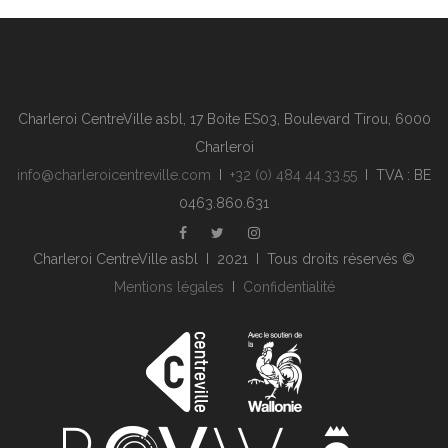
Charleroi CentreVille asbl, 17 Boite ES03, Boulevard Tirou, 6000
Charleroi
info@charleroicentreville.com
I
+32 (0) 484 44.33.55
I TVA : BE
0463.860.631
Charleroi CentreVille asbl I 2021 I Tous droits réservés ©
Mentions légales
I
Confidentialité