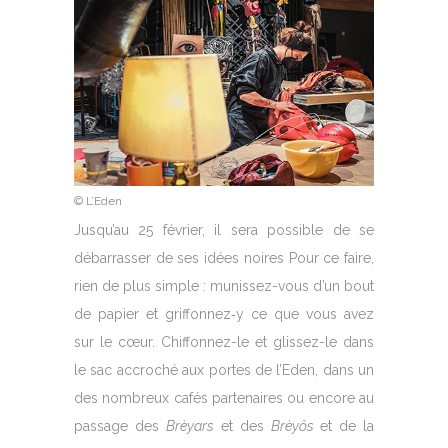
© L’Eden
Jusqu’au 25 février, il sera possible de se
débarrasser de ses idées noires Pour ce faire,
rien de plus simple : munissez-vous d’un bout
de papier et griffonnez‑y ce que vous avez
sur le cœur. Chiffonnez-le et glissez-le dans
le sac accroché aux portes de l’Eden, dans un
des nombreux cafés partenaires ou encore au
passage des
Brèyars
et des
Brèyôs
et de la