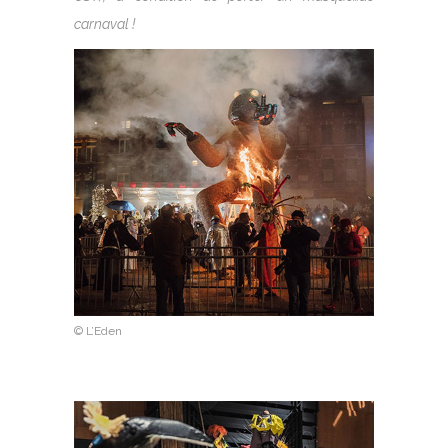
carnaval !
© L’Eden