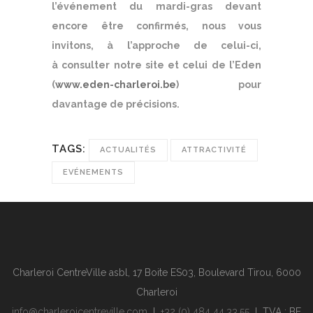
l’événement du mardi-gras devant
encore être confirmés, nous vous
invitons, à l’approche de celui-ci,
à consulter notre site et celui de l’Eden
(
www​.eden​-charleroi​.be
) pour
davantage de précisions.
TAGS:
ACTUALITÉS
ATTRACTIVITÉ
EVÉNEMENTS
Charleroi CentreVille asbl, 17 Boite ES03, Boulevard Tirou, 6000
Charleroi
info@charleroicentreville.com
I
+32 (0) 484 44.33.55
I TVA : BE