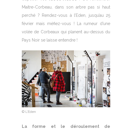
Maitre-Corbeau, dans son arbre pas si haut
perché ? Rendez-vous à l’Eden, jusqu’au 25
février mais méfiez-vous ! La rumeur d’une
volée de Corbeaux qui planent au-dessus du
Pays Noir se laisse entendre !
© L’Eden
La forme et le déroulement de