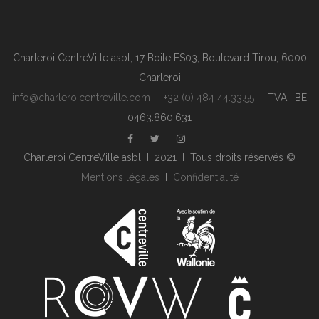
Charleroi CentreVille asbl, 17 Boite ES03, Boulevard Tirou, 6000
Charleroi
info@charleroicentreville.com
I
+32 (0) 484 44.33.55
I TVA : BE
0463.860.631
Charleroi CentreVille asbl I 2021 I Tous droits réservés ©
Mentions légales
I
Confidentialité