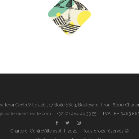
arleroi CentreVille asbl, 17 Boite ES03, Boulevard Tirou, 6000 Charle
@charleroicentreville.com
I
+32 (0) 484 44.33.55
I TVA : BE 0463.86
Charleroi CentreVille asbl I 2021 I Tous droits réservés ©