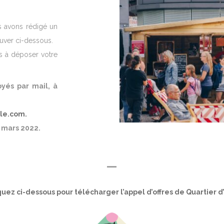
us avons rédigé un
ouver ci-dessous.
as à déposer votre
yés par mail, à
lle.com.
5 mars 2022.
—
quez ci-dessous pour télécharger l’appel d’offres de Quartier d