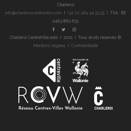
Charleroi
info@charleroicentreville.com
I
+32 (0) 484 44.33.55
I TVA : BE
0463.860.631
Charleroi CentreVille asbl I 2021 I Tous droits réservés ©
Mentions légales
I
Confidentialité