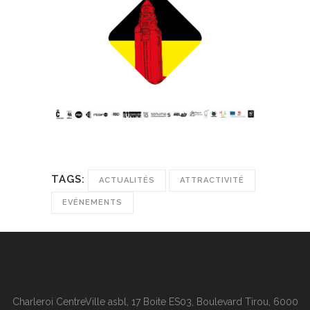
TAGS:
ACTUALITÉS
ATTRACTIVITÉ
EVÉNEMENTS
Charleroi CentreVille asbl, 17 Boite ES03, Boulevard Tirou, 6000