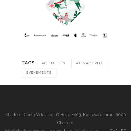
TAGS:
ACTUALITÉS
ATTRACTIVITÉ
EVÉNEMENTS
Charleroi CentreVille asbl, 17 Boite ES03, Boulevard Tirou, 6000
Charleroi
info@charleroicentreville.com
I
+32 (0) 484 44.33.55
I TVA : BE