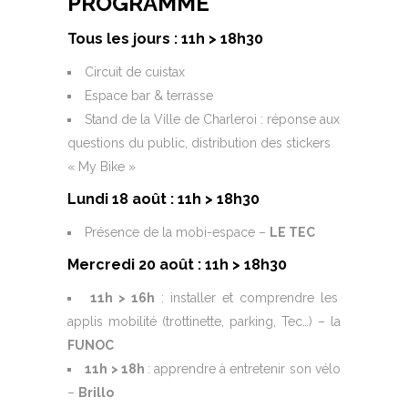
PROGRAMME
Tous les jours : 11h > 18h30
Circuit de cuistax
Espace bar & terrasse
Stand de la Ville de Charleroi : réponse aux
questions du public, distribution des stickers
« My Bike »
Lundi 18 août : 11h > 18h30
Présence de la mobi-espace –
LE TEC
Mercredi 20 août : 11h > 18h30
11h > 16h
: installer et comprendre les
applis mobilité (trottinette, parking, Tec…) – la
FUNOC
11h > 18h
: apprendre à entretenir son vélo
–
Brillo