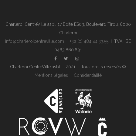
Charleroi CentreVille asbl, 17 Boite ES03, Boulevard Tirou, 6000
Charleroi
info@charleroicentreville.com
I
+32 (0) 484 44.33.55
I TVA : BE
0463.860.631
Charleroi CentreVille asbl I 2021 I Tous droits réservés ©
Mentions légales
I
Confidentialité