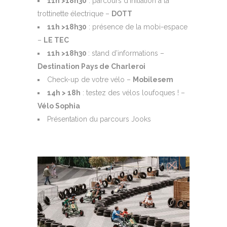
11h >18h30
: parcours d’initiation à la
trottinette électrique –
DOTT
11h >18h30
: présence de la mobi-espace
–
LE TEC
11h >18h30
: stand d’informations –
Destination Pays de Charleroi
Check-up de votre vélo –
Mobilesem
14h > 18h
: testez des vélos loufoques ! –
Vélo Sophia
Présentation du parcours Jooks