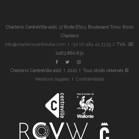
Charleroi CentreVille asbl, 17 Boite ES03, Boulevard Tirou, 6000
Charleroi
info@charleroicentreville.com
I
+32 (0) 484 44.33.55
I TVA : BE
0463.860.631
Charleroi CentreVille asbl I 2021 I Tous droits réservés ©
Mentions légales
I
Confidentialité