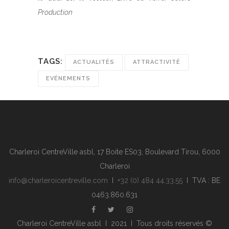
Production
TAGS:
ACTUALITÉS
ATTRACTIVITÉ
EVÉNEMENTS
Charleroi CentreVille asbl, 17 Boite ES03, Boulevard Tirou, 6000
Charleroi
info@charleroicentreville.com
I
+32 (0) 484 44.33.55
I TVA : BE
0463.860.631
Charleroi CentreVille asbl I 2021 I Tous droits réservés ©