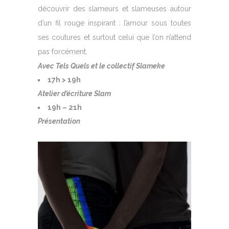
découvrir des slameurs et slameuses autour
d’un fil rouge inspirant : l’amour sous toutes
ses coutures et surtout celui que l’on n’attend
pas forcément.
Avec Tels Quels et le collectif Slameke
17h > 19h
Atelier d’écriture Slam
19h – 21h
Présentation