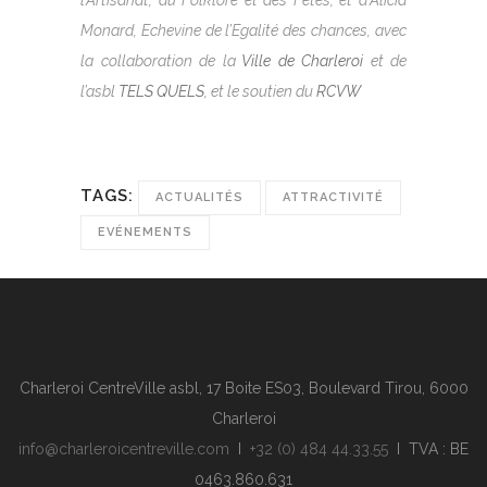
Monard, Echevine de l’Egalité des chances, avec
la collaboration de la
Ville de Charleroi
et de
l’asbl
TELS QUELS
, et le soutien du
RCVW
TAGS:
ACTUALITÉS
ATTRACTIVITÉ
EVÉNEMENTS
Charleroi CentreVille asbl, 17 Boite ES03, Boulevard Tirou, 6000
Charleroi
info@charleroicentreville.com
I
+32 (0) 484 44.33.55
I TVA : BE
0463.860.631