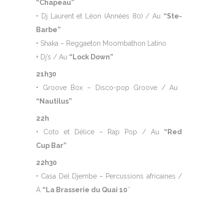
“
Chapeau”
• Dj Laurent et Léon (Années 80) / Au
“
Ste-
Barbe”
• Shaka – Reggaeton Moombathon Latino
+ Dj’s / Au
“
Lock Down”
21h30
• Groove Box – Disco-pop Groove / Au
“
Nautilus”
22h
• Coto et Délice – Rap Pop / Au
“
Red
Cup Bar”
22h30
• Casa Del Djembe – Percussions africaines /
A
“
La Brasserie du Quai 10
″