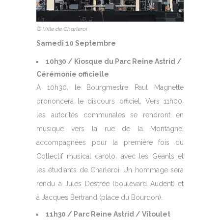
© Ville de Charleroi
Samedi 10 Septembre
10h30 / Kiosque du Parc Reine Astrid /
Cérémonie officielle
A 10h30, le Bourgmestre Paul Magnette
prononcera le discours officiel. Vers 11h00,
les autorités communales se rendront en
musique vers la rue de la Montagne,
accompagnées pour la première fois du
Collectif musical carolo, avec les Géants et
les étudiants de Charleroi. Un hommage sera
rendu à Jules Destrée (boulevard Audent) et
à Jacques Bertrand (place du Bourdon).
11h30 / Parc Reine Astrid / Vitoulet