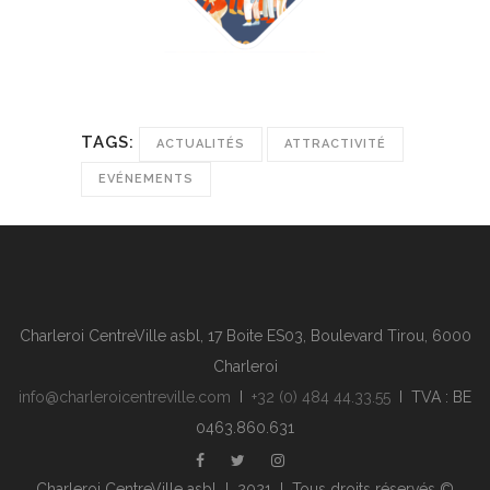
TAGS:
ACTUALITÉS
ATTRACTIVITÉ
EVÉNEMENTS
Charleroi CentreVille asbl, 17 Boite ES03, Boulevard Tirou, 6000
Charleroi
info@charleroicentreville.com
I
+32 (0) 484 44.33.55
I TVA : BE
0463.860.631
Charleroi CentreVille asbl I 2021 I Tous droits réservés ©