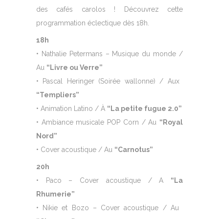
des cafés carolos ! Découvrez cette
programmation éclectique dès 18h.
18h
• Nathalie Petermans – Musique du monde /
Au
“
Livre ou Verre”
• Pascal Heringer (Soirée wallonne) / Aux
​
“
Templiers”
• Animation Latino / À
“
La petite fugue 2.0”
• Ambiance musicale POP Corn / Au
“
Royal
Nord”
• Cover acoustique / Au
“
Carnotus”
20h
• Paco – Cover acoustique / A
“
La
Rhumerie”
• Nikie et Bozo – Cover acoustique / Au