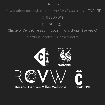
Charleroi
info@charleroicentreville.com
I
+32 (0) 484 44.33.55
I TVA : BE
0463.860.631
Charleroi CentreVille asbl I 2021 I Tous droits réservés ©
Mentions légales
I
Confidentialité