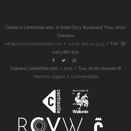
Charleroi CentreVille asbl, 17 Boite ES03, Boulevard Tirou, 6000
Charleroi
info@charleroicentreville.com
I
+32 (0) 484 44.33.55
I TVA : BE
0463.860.631
Charleroi CentreVille asbl I 2021 I Tous droits réservés ©
Mentions légales
I
Confidentialité