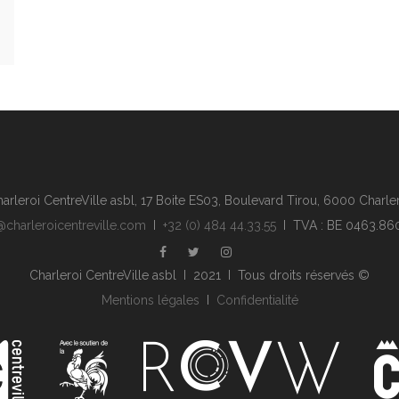
arleroi CentreVille asbl, 17 Boite ES03, Boulevard Tirou, 6000 Charle
@charleroicentreville.com
I
+32 (0) 484 44.33.55
I TVA : BE 0463.86
Charleroi CentreVille asbl I 2021 I Tous droits réservés ©
Mentions légales
I
Confidentialité