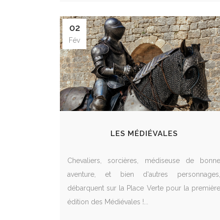
02
Fév
LES MÉDIÉVALES
Chevaliers, sorcières, médiseuse de bonn
aventure, et bien d'autres personnages
débarquent sur la Place Verte pour la premièr
édition des Médiévales !...