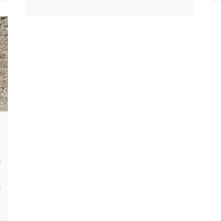
e
,
e