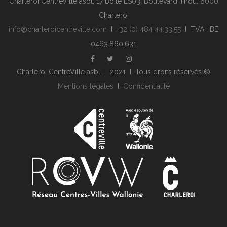
Charleroi CentreVille asbl, 17 Boite ES03, Boulevard Tirou, 6000
Charleroi
info@charleroicentreville.com
I
+32 (0) 484 44.33.55
I TVA : BE
0463.860.631
Charleroi CentreVille asbl I 2021 I Tous droits réservés ©
Mentions légales
I
Confidentialité