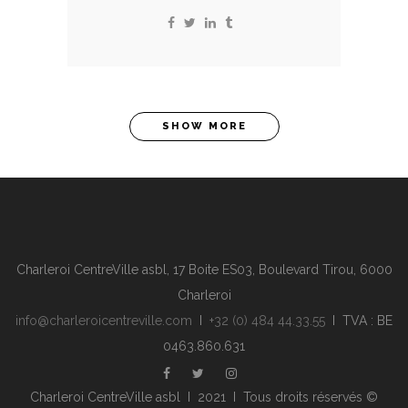
SHOW MORE
Charleroi CentreVille asbl, 17 Boite ES03, Boulevard Tirou, 6000
Charleroi
info@charleroicentreville.com
I
+32 (0) 484 44.33.55
I TVA : BE
0463.860.631
Charleroi CentreVille asbl I 2021 I Tous droits réservés ©