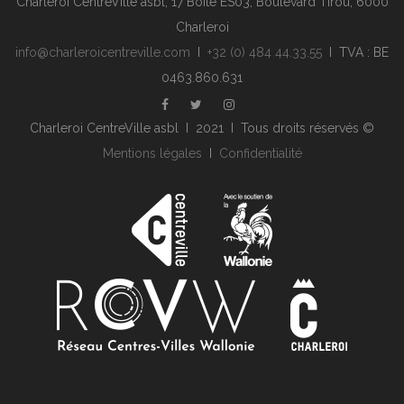
Charleroi CentreVille asbl, 17 Boite ES03, Boulevard Tirou, 6000
Charleroi
info@charleroicentreville.com
I
+32 (0) 484 44.33.55
I TVA : BE
0463.860.631
Charleroi CentreVille asbl I 2021 I Tous droits réservés ©
Mentions légales
I
Confidentialité