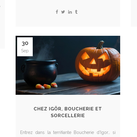
e
30
Sep
CHEZ IGÖR, BOUCHERIE ET
SORCELLERIE
Entrez dans la terrifiante Boucherie d’Igor… si