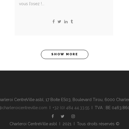
vous l’osez !...
SHOW MORE
arleroi CentreVille asbl, 17 Boite ES03, Boulevard Tirou, 6000 Charle
@charleroicentreville.com
I
+32 (0) 484 44.33.55
I TVA : BE 0463.86
Charleroi CentreVille asbl I 2021 I Tous droits réservés ©