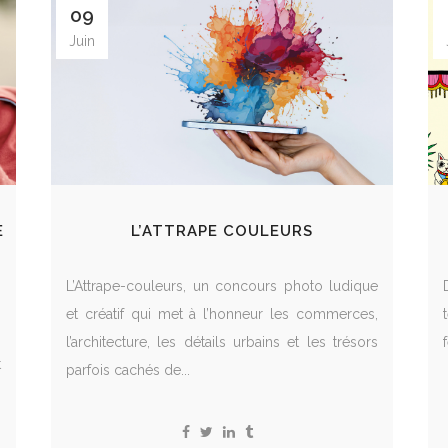
09
Juin
E
L’ATTRAPE COULEURS
L’Attrape-couleurs, un concours photo ludique
s
et créatif qui met à l’honneur les commerces,
,
l’architecture, les détails urbains et les trésors
f
t
parfois cachés de...